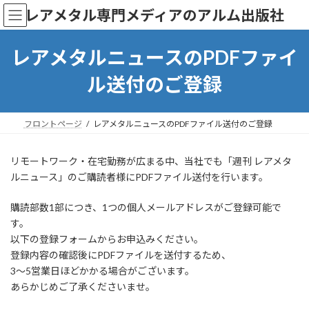
コ
ナ
レアメタル専門メディアのアルム出版社
ン
ビ
テ
ゲ
ン
ー
レアメタルニュースのPDFファイ
ツ
シ
へ
ョ
ル送付のご登録
ス
ン
キ
に
ッ
移
フロントページ
レアメタルニュースのPDFファイル送付のご登録
プ
動
リモートワーク・在宅勤務が広まる中、当社でも「週刊 レアメタ
ルニュース」のご購読者様にPDFファイル送付を行います。
購読部数1部につき、1つの個人メールアドレスがご登録可能で
す。
以下の登録フォームからお申込みください。
登録内容の確認後にPDFファイルを送付するため、
3〜5営業日ほどかかる場合がございます。
あらかじめご了承くださいませ。