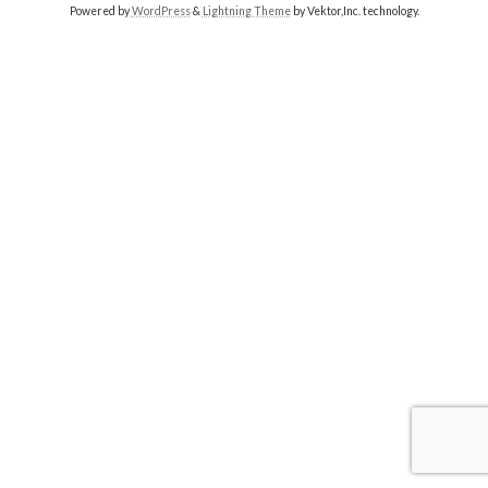
Powered by
WordPress
&
Lightning Theme
by Vektor,Inc. technology.