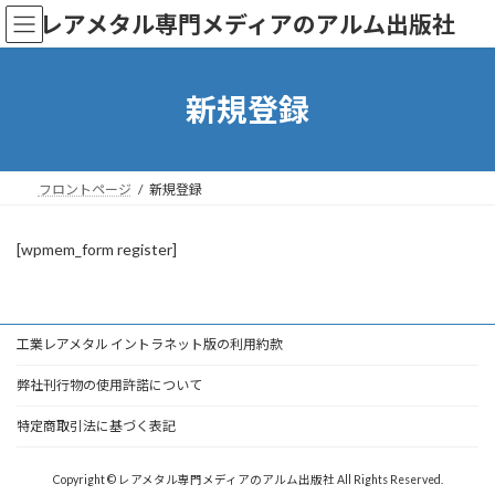
コ
ナ
レアメタル専門メディアのアルム出版社
ン
ビ
テ
ゲ
ン
ー
ツ
シ
新規登録
へ
ョ
ス
ン
キ
に
ッ
移
フロントページ
新規登録
プ
動
[wpmem_form register]
工業レアメタル イントラネット版の利用約款
弊社刊行物の使用許諾について
特定商取引法に基づく表記
Copyright © レアメタル専門メディアのアルム出版社 All Rights Reserved.