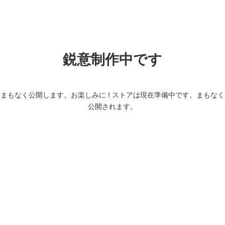
コ
ナ
ン
ビ
テ
ゲ
ン
ー
ツ
シ
鋭意制作中です
へ
ョ
ス
ン
キ
に
ッ
移
まもなく公開します。お楽しみに ! ストアは現在準備中です。まもなく
プ
動
公開されます。