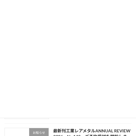
レアメタルニュース1月16日号 掲載記事
2026年1月16日
最近の投稿
レアメタルニュース8月8・16日合併号
Uncategorized
掲載記事
新着!!
2026年8月6日
レアメタルニュース8月1日号 掲載記事
Uncategorized
新着!!
2026年7月31日
最新刊工業レアメタルANNUAL REVIEW
お知らせ