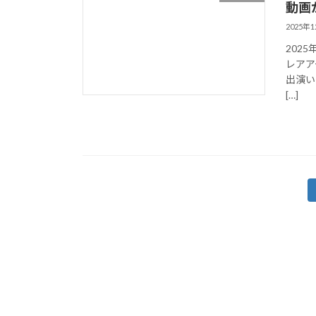
動画
2025年
2025
レアア
出演い
[…]
投
稿
の
ペ
ー