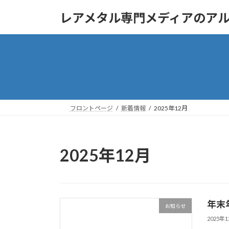
コ
ナ
レアメタル専門メディアのア
ン
ビ
テ
ゲ
ン
ー
ツ
シ
へ
ョ
ス
ン
キ
に
ッ
移
フロントページ
新着情報
2025年12月
プ
動
2025年12月
年末
お知らせ
2025年