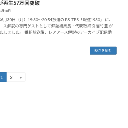
が再生57万回突破
12月18日
年6月30日（月）19:30～20:54放送の BS-TBS「報道1930」 に、
ース解説の専門ゲストとして弊誌編集長・代表取締役 吉竹豊 が
たしました。 番組放送後、レアアース解説のアーカイブ配信動
続きを読む
1
2
»
固
固
定
定
ペ
ペ
ー
ー
ジ
ジ