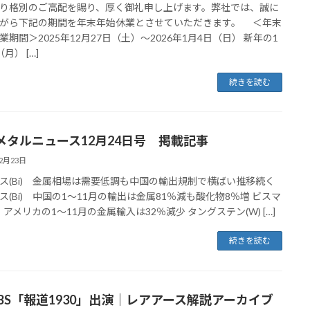
り格別のご高配を賜り、厚く御礼申し上げます。弊社では、誠に
がら下記の期間を年末年始休業とさせていただきます。 ＜年末
業期間＞2025年12月27日（土）～2026年1月4日（日） 新年の1
月） […]
続きを読む
メタルニュース12月24日号 掲載記事
12月23日
ス(Bi) 金属相場は需要低調も中国の輸出規制で横ばい推移続く
ス(Bi) 中国の1～11月の輸出は金属81％減も酸化物8％増 ビスマ
) アメリカの1～11月の金属輸入は32％減少 タングステン(W) […]
続きを読む
-TBS「報道1930」出演｜レアアース解説アーカイブ