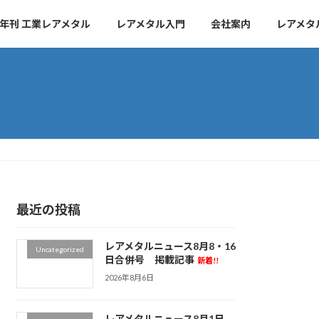
年刊 工業レアメタル
レアメタル入門
会社案内
レアメタ
最近の投稿
レアメタルニュース8月8・16
Uncategorized
日合併号 掲載記事
新着!!
2026年8月6日
レアメタルニュース8月1日