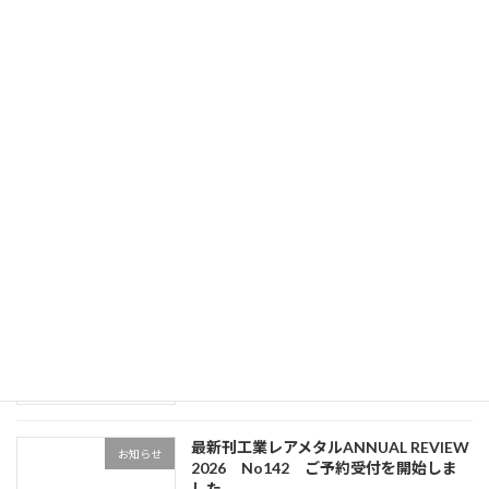
レアメタルニュース11月1日号 掲載記事
2025年10月31日
最近の投稿
レアメタルニュース8月8・16日合併号
Uncategorized
掲載記事
新着!!
2026年8月6日
レアメタルニュース8月1日号 掲載記事
Uncategorized
2026年7月31日
最新刊工業レアメタルANNUAL REVIEW
お知らせ
2026 No142 ご予約受付を開始しま
した