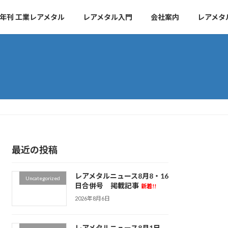
年刊 工業レアメタル
レアメタル入門
会社案内
レアメタ
最近の投稿
レアメタルニュース8月8・16
Uncategorized
日合併号 掲載記事
新着!!
2026年8月6日
レアメタルニュース8月1日