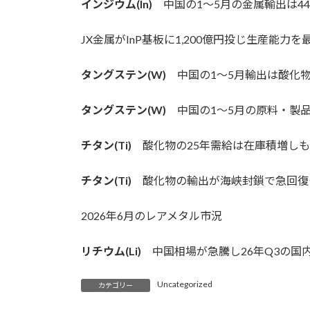
インジウム(In)
中国の1～5月の金属輸出は4
:
JX金属がInP基板に1,200億円投じ生産能力を
タングステン(W)
中国の1～5月輸出は酸化
タングステン(W)
中国の1～5月の原料・製品
チタン(Ti)
酸化物の25年需給は在庫積増し
チタン(Ti)
酸化物の輸出が海峡封鎖で急回復
2026年6月のレアメタル市況
リチウム(Li)
中国相場が急騰し26年Q3の国
Uncategorized
カテゴリー