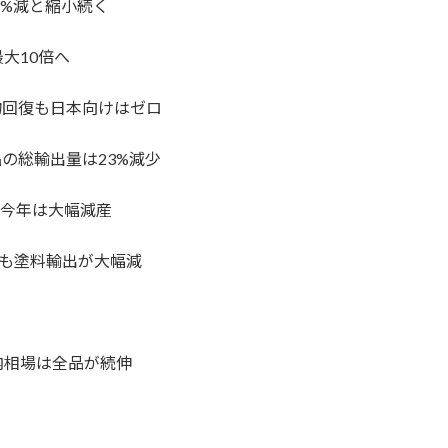
4%減と縮小続く
最大10倍へ
物回復も日本向けはゼロ
の総輸出量は23%減少
も今年は大幅減産
も塗料輸出が大幅減
内相場は全品が続伸