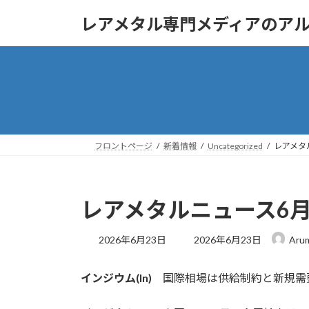
コ
ナ
レアメタル専門メディアのア
ン
ビ
テ
ゲ
ン
ー
ツ
シ
へ
ョ
ス
ン
キ
に
ッ
移
フロントページ
新着情報
Uncategorized
レアメタ
プ
動
レアメタルニュース6月
最
2026年6月23日
2026年6月23日
Aru
終
更
インジウム(In)
国際相場は供給制約と新規需
新
日
時