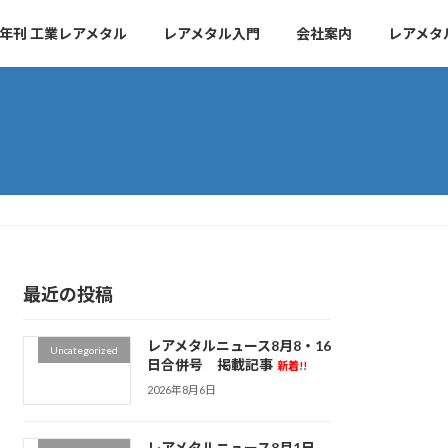
年刊 工業レアメタル
レアメタル入門
会社案内
レアメタ
最近の投稿
レアメタルニュース8月8・16
Uncategorized
日合併号 掲載記事
新着!!
2026年8月6日
レアメタルニュース8月1日