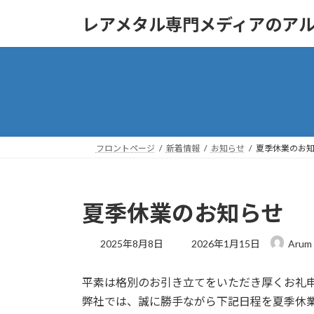
コ
ナ
レアメタル専門メディアのア
ン
ビ
テ
ゲ
ン
ー
ツ
シ
へ
ョ
ス
ン
キ
に
ッ
移
フロントページ
新着情報
お知らせ
夏季休業のお
プ
動
夏季休業のお知らせ
最
2025年8月8日
2026年1月15日
Arum
終
更
平素は格別のお引き立てをいただき厚くお礼
新
日
弊社では、誠に勝手ながら下記日程を夏季休
時